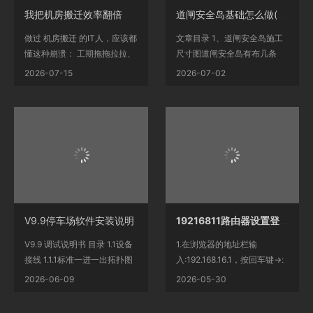
我把机房搬迁效率翻倍，成本直降30%：终于告别盲目施工式搬迁
道闸安全岛基础怎么做(小区道闸安全岛尺寸)
做过 机房搬迁 的IT人，应该都
文章目录 1、道闸安全岛施工
懂这种崩溃： 工期拖拖拉拉、
尺寸图道闸安全岛有布几条
返工层出不穷、线...
管？2、道闸基础尺寸一...
2026-07-15
2026-07-02
V9.9停车场软件安装说明
19216811路由器设置登录入口
V9.9 调试说明书 目录 1.1设备
1.在浏览器的地址栏输
接线 1.1.1标准一进一出拓扑图
入:192.168.16.1，按回车键->:
1.2箱体尺寸图 4 1.3摄...
填写“用户名”:admin->:填写
2026-06-09
2026-05-30
“密...