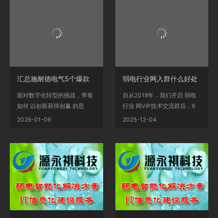
汇总施耐德电气5个爆款方案，全部实操落地，很实用！
弱电行业网入群什么好处
面对数字化转型的挑战，带着
自从2018年，我们开启 弱电
如何 以创新获得创赢 的思
行业 网VIP技术交流群后，6
考，施耐德电气联合工...
年来，已经有五千多名弱...
2026-01-06
2025-12-04