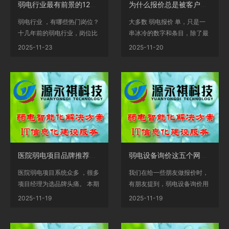
弱电行业最有前景的12个岗位
为什么报价总是被客户否定？这个方法有点麻烦，但有用
弱电行业 ，有哪些热门岗位？
大多数 弱电报价 单，只是一
十几年前的弱电行业，岗位比
串冰冷的数字和条目，除了最
较单一，而到了今...
终的总价，其它的也...
2025-11-23
2025-11-20
医院弱电项目品牌推荐表，20多个系统
弱电设备询价这五个网站，太实用了
医院弱电项目系统众多 ，很多
我们在给一些朋友做报价时，
项目经理为选品牌头痛。 本期
有朋友提到，弱电设备询价用
我们来总结下关于...
什么网站呢？产品设...
2025-11-19
2025-11-19