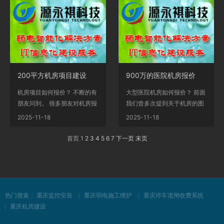
200平方机房项目建设报价清单
900万的医院机房报价案例，7大系统
机房项目如何报价？ 不断的有
大型医院机房如何报价？ 前面
朋友问到。 很多朋友对机房报
我们曾多次提到关于机房的图
价有按平方的，也...
纸设计，有不少朋...
2025-11-18
2025-11-18
首页 1
2
3
4
5
6
7
下一页
末页
热门搜索：
重庆监控安装
重庆弱电施工维护
重庆停车道闸收费系统
重庆机房建设