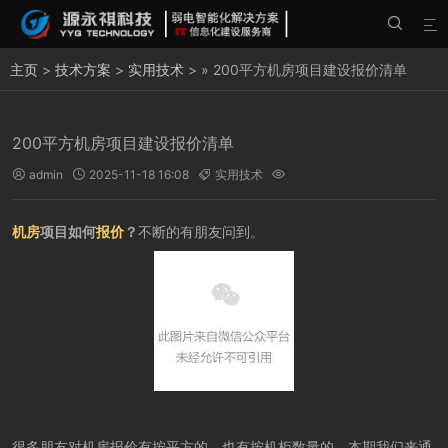


主页
>
技术方案
>
实用技术
> » 200平方机房项目建设报价清单
200平方机房项目建设报价清单
admin
2025-11-18 16:08
实用技术




机房
项目如何
报价
？
不断的有朋友问到。
很多朋友对机房报价有按平方的，也有按机柜数量的，本期我们来通