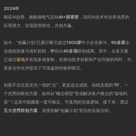
2024年
顺应AI趋势，施耐德电气启动
AI+探索营
，深挖AI技术对业务场景的
应用潜力，实现双营联动，共创共赢。
如今，“创赢计划”已累计吸引超过
1300家
中小企业参与，
9
0多家
企
业借由加速与成长机制，孵化出
40多项
联创成果。其中，众多方案
已成功
落地
并实现多地复制，在推动技术创新和产业升级的同时，为
更多合作伙伴提供了可借鉴的经验和模式。
创新不仅仅是灵光一现的“点”，更是连点成线、由线及面的“网”。一
个优秀的联创方案，如何从“概念模型”变成解决客户痛点的“落地利
器”？这其中隐藏着一套可验证、可复用的实操逻辑。接下来，透过
五大优秀联创方案
，深度拆解“创赢计划”背后的实操法则。