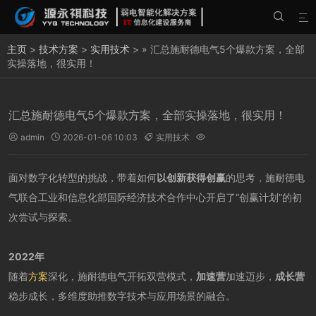


主页
>
技术方案
>
实用技术
> » 汇总施耐德电气5个爆款方案，全部
实操落地，很实用！
汇总施耐德电气5个爆款方案，全部实操落地，很实用！
admin
2026-01-06 10:03
实用技术




面对数字化转型的挑战，带着如何
以创新获得创赢
的思考，施耐德电
气联合工业和信息化部国际经济技术合作中心开启了“创赢计划”的初
次尝试与探索。
2022年
随着
方案
深化，施耐德电气开拓双营模式，
加速营
加速迈步，
成长营
稳步成长，多维度助推数字技术与应用场景的融合。