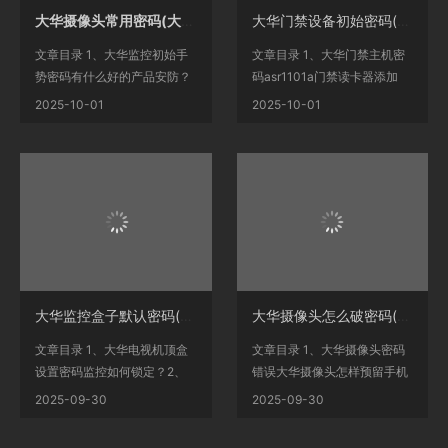
大华摄像头常用密码(大华安防监控基础知识)
大华门禁设备初始密码(大华门禁ASC1201C—D初始IP)
文章目录 1、大华监控初始手
文章目录 1、大华门禁主机密
势密码有什么好的产品安防？
码asr1101a门禁读卡器添加
2、有哪些真人秀的片...
卡？2、深圳太平洋安防市...
2025-10-01
2025-10-01
大华监控盒子默认密码(大华监控系统默认密码)
大华摄像头怎么破密码(大华摄像头忘了密码)
文章目录 1、大华电视机顶盒
文章目录 1、大华摄像头密码
设置密码监控如何锁定？2、
错误大华摄像头怎样预留手机
监控用户名admin原始密...
号码？2、hfw2125m怎么...
2025-09-30
2025-09-30