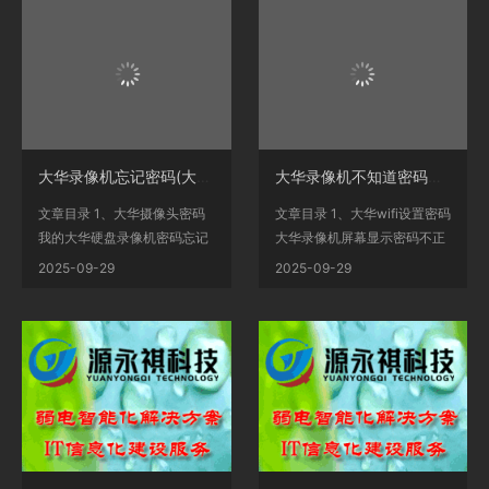
大华录像机忘记密码(大华录像主机忘记密码怎么办)
大华录像机不知道密码怎么办(大华摄像密码不正确咋办)
文章目录 1、大华摄像头密码
文章目录 1、大华wifi设置密码
我的大华硬盘录像机密码忘记
大华录像机屏幕显示密码不正
了怎么办？2、大华...
确？2、hfw2125m怎么重...
2025-09-29
2025-09-29