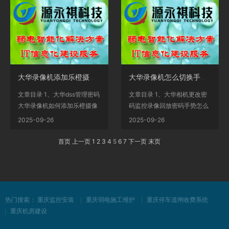
大华录像机添加乐橙摄像机(大华dss平台添加录像机)
大华录像机怎么切换手势密码(大华录像机设置手势密码)
文章目录 1、大华dss管理密码
文章目录 1、大华相机更改密
大华录像机如何添加乐橙摄像
码监控录像回放密码手势怎么
头视频？2、大华ds...
修改？2、大华摄像机...
2025-09-26
2025-09-26
首页
上一页
1
2
3
4
5
6
7
下一页
末页
热门搜索：
重庆监控安装
重庆弱电施工维护
重庆停车道闸收费系统
重庆机房建设