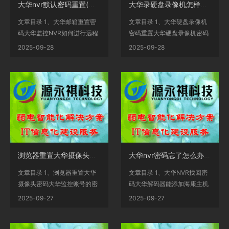
大华nvr默认密码重置(大华nvr恢复密码)
大华录硬盘录像机怎样重置密码?(大华硬盘录像机恢复初始密码)
文章目录 1、大华邮箱重置密
文章目录 1、大华硬盘录像机
码大华监控NVR如何进行远程
密码重置大华硬盘录像机密码
访问？2、浙江大华校招...
忘了怎么恢复？2、大...
2025-09-28
2025-09-28
浏览器重置大华摄像头密码,大华监控账号的密码输入错误被锁定了
大华nvr密码忘了怎么办(大华nvr接入海康平台)
文章目录 1、浏览器重置大华
文章目录 1、大华NVR找回密
摄像头密码大华监控账号的密
码大华解码器能添加海康主机
码输入错误被锁定了...
吗？2、大华录像机模拟...
2025-09-27
2025-09-27