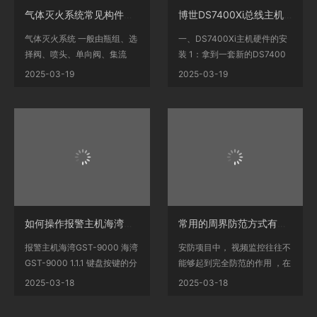
气体灭火系统常见构件组成及其作用！
博世DS7400Xi总线主机快速安装指南
气体灭火系统 一般由瓶组、选
一、DS7400Xi主机硬件的安
择阀、喷头、单向阀、集流
装 1：拿到一套新的DS7400
管、连接管、安全泄...
主机时，先把DS7400主板卡
2025-03-19
2025-03-19
在机...
如何操作报警主机海湾GST-9000如何安装调试
常用的周界防范方式有哪些？那种好？
报警主机海湾GST-9000 海湾
安防项目中， 视频监控往往不
GST-9000 1.1.1 键盘按键的分
能够起到完全防范的作用 ，在
类 控制器键盘示意图如图1...
厂区、园区这样的...
2025-03-18
2025-03-18