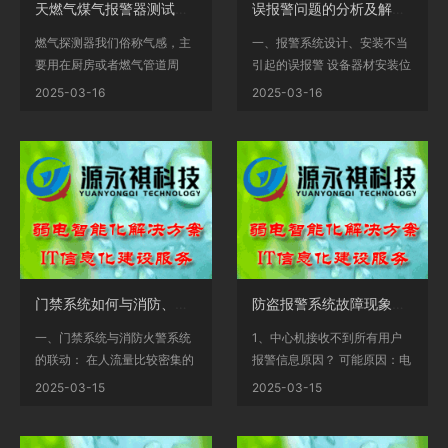
天燃气煤气报警器测试与保养方法
误报警问题的分析及解决的办法
燃气探测器我们俗称气感，主
一、报警系统设计、安装不当
要用在厨房或者燃气管道周
引起的误报警 设备器材安装位
围，侦测燃气泄漏，当...
置、安装角度、防...
2025-03-16
2025-03-16
门禁系统如何与消防、视频、智能楼宇系统联动
防盗报警系统故障现象及解决方法（一）中心系统
一、门禁系统与消防火警系统
1、中心机接收不到所有用户
的联动： 在人流量比较密集的
报警信息原因？ 可能原因：电
场所，在出现火警...
话线干扰过大，电话...
2025-03-15
2025-03-15