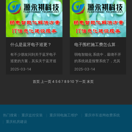
什么是蓝牙电子巡更？
电子围栏施工费怎么算？都有哪些产品组成？
有不少朋友问到关于蓝牙电子
弱电智能化 系统中，最绕不开
巡更的方案，其实关于蓝牙巡
的系统就是报警系统了，尤其
更我们首先要确定厂...
在小区中，应用非...
2025-03-14
2025-03-14
首页
上一页
4
5
6
7
8
9
10
下一页
末页
热门搜索：
重庆监控安装
重庆弱电施工维护
重庆停车道闸收费系统
重庆机房建设