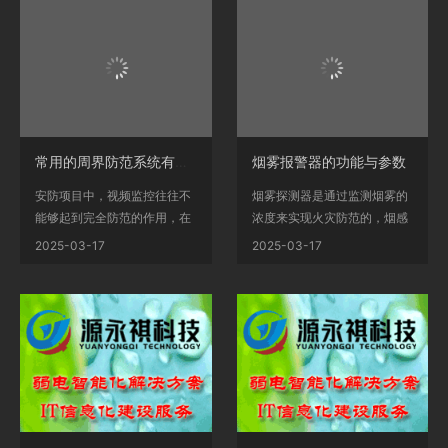
常用的周界防范系统有哪些报警设备及探头
烟雾报警器的功能与参数
安防项目中，视频监控往往不
烟雾探测器是通过监测烟雾的
能够起到完全防范的作用，在
浓度来实现火灾防范的，烟感
厂区、园区这样的场...
探测器内部采用离子...
2025-03-17
2025-03-17